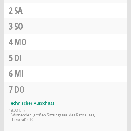
2
SA
3
SO
4
MO
5
DI
6
MI
7
DO
Technischer Ausschuss
18:00 Uhr
Winnenden, großen Sitzungssaal des Rathauses,
Torstraße 10