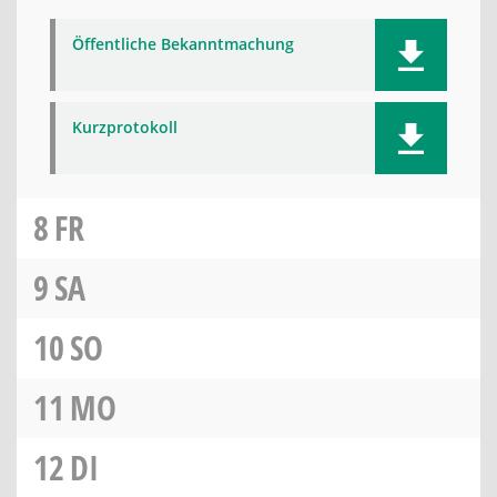
Öffentliche Bekanntmachung
Kurzprotokoll
8
FR
9
SA
10
SO
11
MO
12
DI