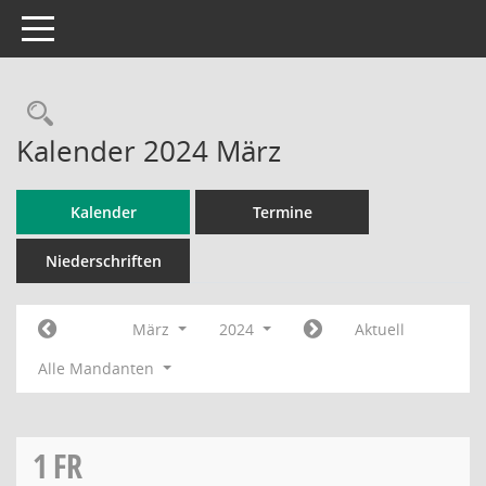
Toggle navigation
Rechercheauswahl
Kalender 2024 März
Kalender
Termine
Niederschriften
März
2024
Aktuell
Alle Mandanten
1
FR