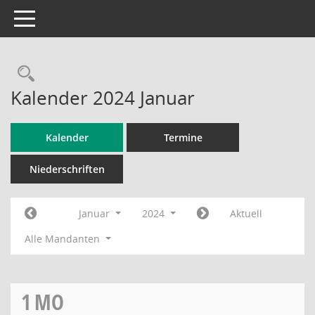
Toggle navigation
Rechercheauswahl
Kalender 2024 Januar
Kalender
Termine
Niederschriften
Januar
2024
Aktuell
Alle Mandanten
1
MO