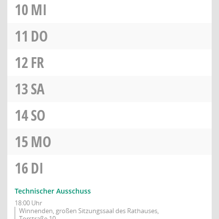
10
MI
11
DO
12
FR
13
SA
14
SO
15
MO
16
DI
Technischer Ausschuss
18:00 Uhr
Winnenden, großen Sitzungssaal des Rathauses,
Torstraße 10