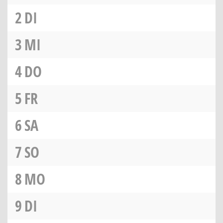
2
DI
3
MI
4
DO
5
FR
6
SA
7
SO
8
MO
9
DI