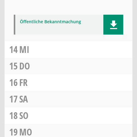
Öffentliche Bekanntmachung
14
MI
15
DO
16
FR
17
SA
18
SO
19
MO