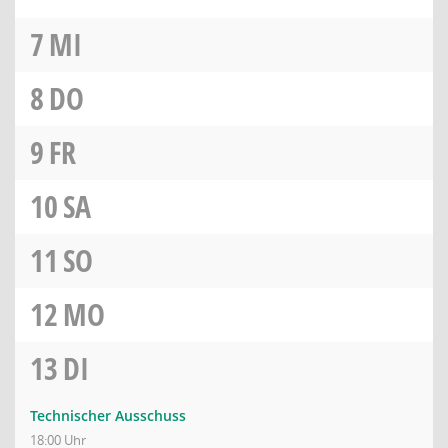
7
MI
8
DO
9
FR
10
SA
11
SO
12
MO
13
DI
Technischer Ausschuss
18:00 Uhr