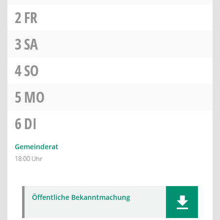
2
FR
3
SA
4
SO
5
MO
6
DI
Gemeinderat
18:00 Uhr
Öffentliche Bekanntmachung