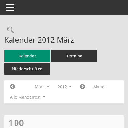
Toggle navigation
Rechercheauswahl
Kalender 2012 März
Kalender
Termine
Niederschriften
März
2012
Aktuell
Alle Mandanten
1
DO