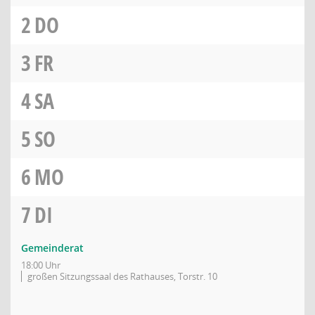
2
DO
3
FR
4
SA
5
SO
6
MO
7
DI
Gemeinderat
18:00 Uhr
großen Sitzungssaal des Rathauses, Torstr. 10