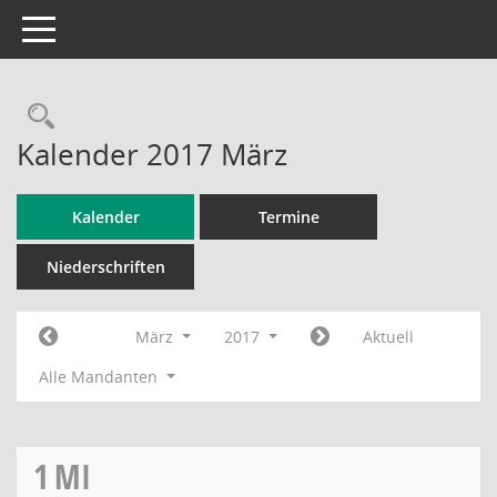
Toggle navigation
Rechercheauswahl
Kalender 2017 März
Kalender
Termine
Niederschriften
März
2017
Aktuell
Alle Mandanten
1
MI