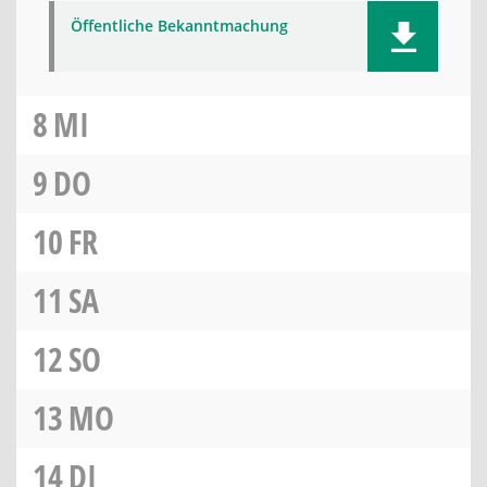
Öffentliche Bekanntmachung
8
MI
9
DO
10
FR
11
SA
12
SO
13
MO
14
DI