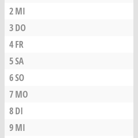
2
MI
3
DO
4
FR
5
SA
6
SO
7
MO
8
DI
9
MI