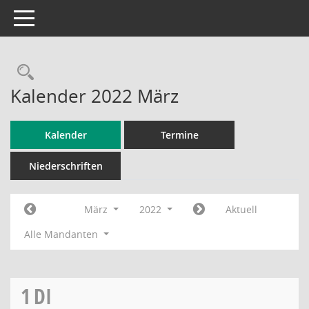
Toggle navigation
Rechercheauswahl
Kalender 2022 März
Kalender
Termine
Niederschriften
März
2022
Aktuell
Alle Mandanten
1
DI