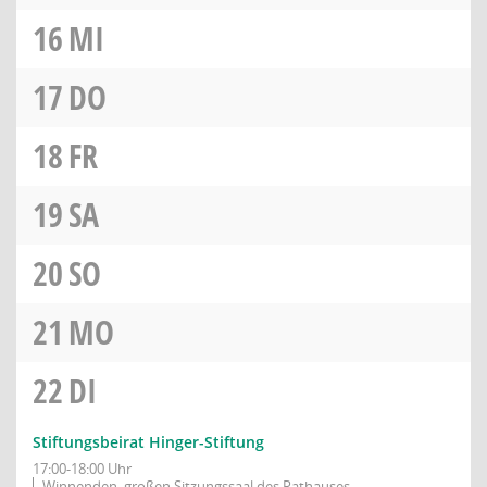
16
MI
17
DO
18
FR
19
SA
20
SO
21
MO
22
DI
Stiftungsbeirat Hinger-Stiftung
17:00-18:00 Uhr
Winnenden, großen Sitzungssaal des Rathauses,