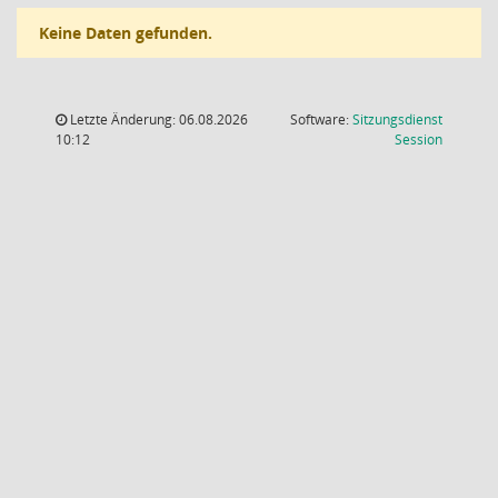
Keine Daten gefunden.
Letzte Änderung: 06.08.2026
Software:
Sitzungsdienst
(Wird in
10:12
Session