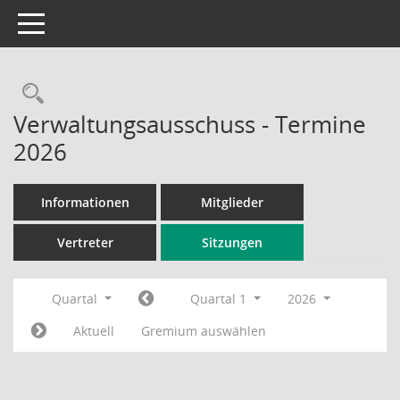
Toggle navigation
Rechercheauswahl
Verwaltungsausschuss - Termine
2026
Informationen
Mitglieder
Vertreter
Sitzungen
Quartal
Quartal 1
2026
Aktuell
Gremium auswählen