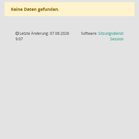
Keine Daten gefunden.
Letzte Änderung: 07.08.2026
Software:
Sitzungsdienst
(Wird in
9:07
Session