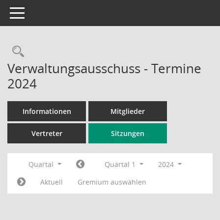
Toggle navigation
Rechercheauswahl
Verwaltungsausschuss - Termine
2024
Informationen
Mitglieder
Vertreter
Sitzungen
Quartal
Quartal 1
2024
Aktuell
Gremium auswählen