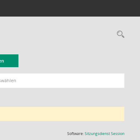
Rec
en
swählen
(Wird in
Software:
Sitzungsdienst
Session