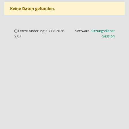
Keine Daten gefunden.
Letzte Änderung: 07.08.2026
Software:
Sitzungsdienst
(Wird in
9:07
Session