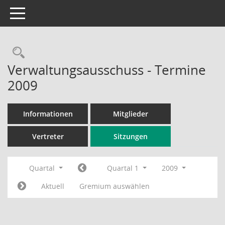
Toggle navigation
Rechercheauswahl
Verwaltungsausschuss - Termine
2009
Informationen
Mitglieder
Vertreter
Sitzungen
Quartal
Quartal 1
2009
Aktuell
Gremium auswählen