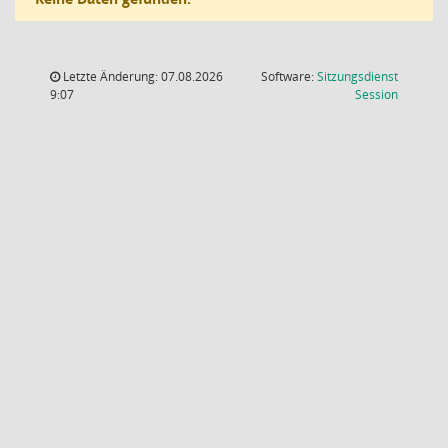
Letzte Änderung: 07.08.2026
Software:
Sitzungsdienst
(Wird in
9:07
Session