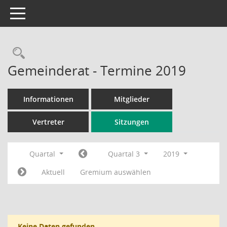
Toggle navigation
Rechercheauswahl
Gemeinderat - Termine 2019
Informationen
Mitglieder
Vertreter
Sitzungen
Quartal
Quartal 3
2019
Aktuell
Gremium auswählen
Keine Daten gefunden.