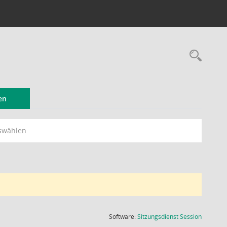
Rec
en
swählen
(Wird in
Software:
Sitzungsdienst
Session