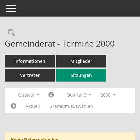
Toggle navigation
Rechercheauswahl
Gemeinderat - Termine 2000
Informationen
Mitglieder
Vertreter
Sitzungen
Quartal
Quartal 3
2000
Aktuell
Gremium auswählen
Keine Daten gefunden.