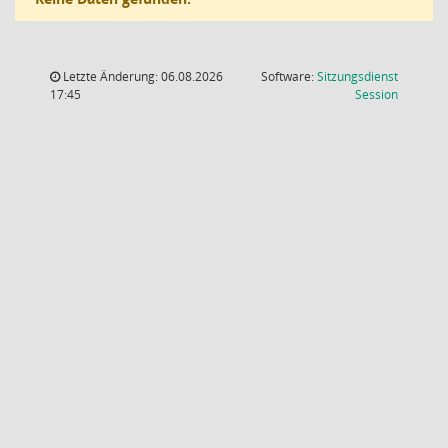
Letzte Änderung: 06.08.2026
Software:
Sitzungsdienst
(Wird in
17:45
Session