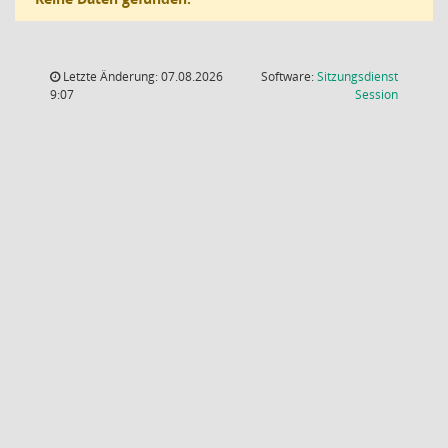
Letzte Änderung: 07.08.2026
Software:
Sitzungsdienst
(Wird in
9:07
Session