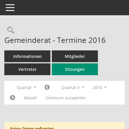
Toggle navigation
Rechercheauswahl
Gemeinderat - Termine 2016
Informationen
Mitglieder
Vertreter
Sitzungen
Quartal
Quartal 3
2016
Aktuell
Gremium auswählen
Keine Daten gefunden.