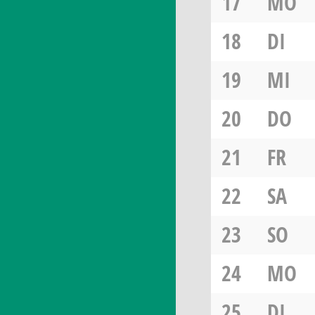
17
MO
18
DI
19
MI
20
DO
21
FR
22
SA
23
SO
24
MO
25
DI