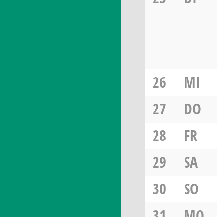
26
MI
27
DO
28
FR
29
SA
30
SO
31
MO