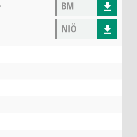
BM
0
NIÖ