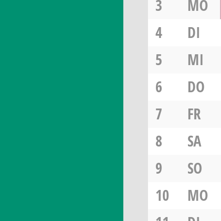
3
MO
4
DI
5
MI
6
DO
7
FR
8
SA
9
SO
10
MO