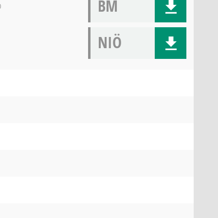
BM
0
NIÖ