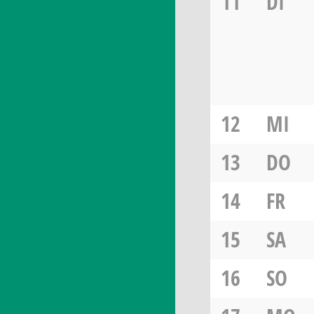
11
DI
12
MI
13
DO
14
FR
15
SA
16
SO