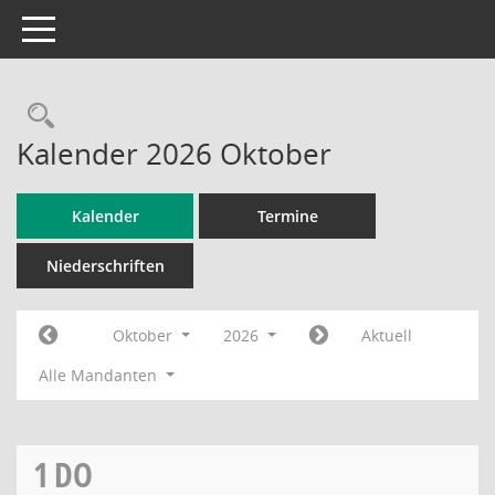
Toggle navigation
Rechercheauswahl
Kalender 2026 Oktober
Kalender
Termine
Niederschriften
Oktober
2026
Aktuell
Alle Mandanten
1
DO