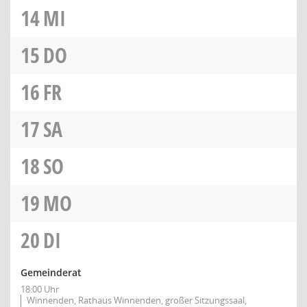
14
MI
15
DO
16
FR
17
SA
18
SO
19
MO
20
DI
Gemeinderat
18:00 Uhr
Winnenden, Rathaus Winnenden, großer Sitzungssaal,