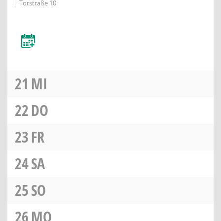
Torstraße 10
21
MI
22
DO
23
FR
24
SA
25
SO
26
MO