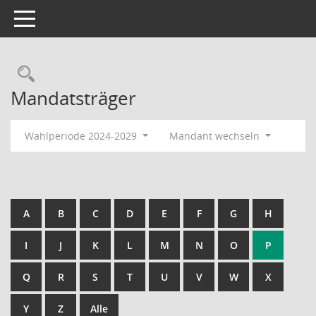
Toggle navigation
Rechercheauswahl
Mandatsträger
Wahlperiode 2024-2029
Mandant wechseln
A
B
C
D
E
F
G
H
I
J
K
L
M
N
O
P
Q
R
S
T
U
V
W
X
Y
Z
Alle