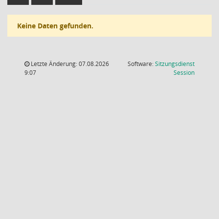
Keine Daten gefunden.
Letzte Änderung: 07.08.2026
Software:
Sitzungsdienst
(Wird in
9:07
Session