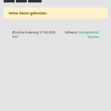
Keine Daten gefunden.
Letzte Änderung: 07.08.2026
Software:
Sitzungsdienst
(Wird in
9:07
Session