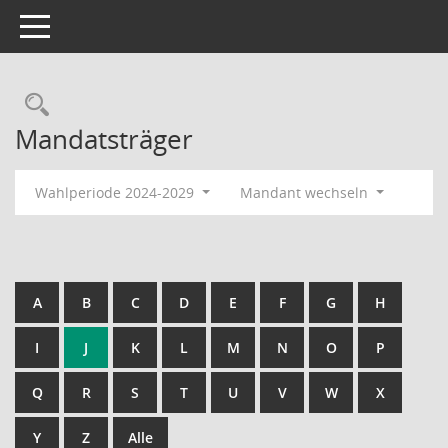
Toggle navigation
Rechercheauswahl
Mandatsträger
Wahlperiode 2024-2029
Mandant wechseln
A
B
C
D
E
F
G
H
I
J
K
L
M
N
O
P
Q
R
S
T
U
V
W
X
Y
Z
Alle