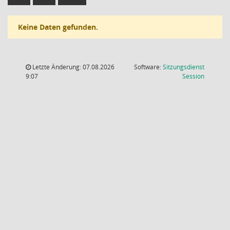
Keine Daten gefunden.
Letzte Änderung: 07.08.2026
Software:
Sitzungsdienst
(Wird in
9:07
Session