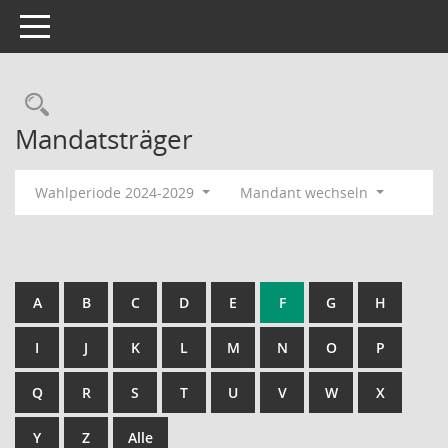
Toggle navigation
Rechercheauswahl
Mandatsträger
Wahlperiode 2024-2029
Mandant wechseln
A
B
C
D
E
F
G
H
I
J
K
L
M
N
O
P
Q
R
S
T
U
V
W
X
Y
Z
Alle