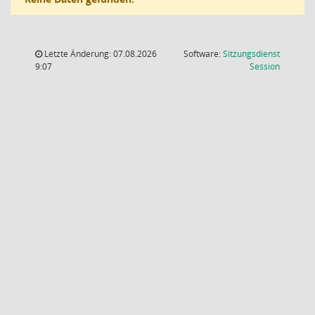
Letzte Änderung: 07.08.2026
Software:
Sitzungsdienst
(Wird in
9:07
Session