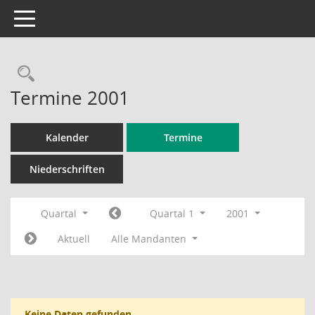
Toggle navigation
Rechercheauswahl
Termine 2001
Kalender
Termine
Niederschriften
Quartal
Quartal 1
2001
Aktuell
Alle Mandanten
Keine Daten gefunden.