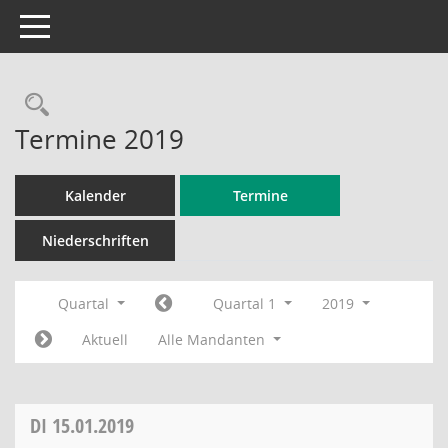
Toggle navigation
Rechercheauswahl
Termine 2019
Kalender
Termine
Niederschriften
Quartal
Quartal 1
2019
Aktuell
Alle Mandanten
DI
15.01.2019