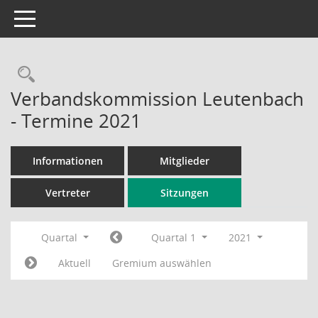
Toggle navigation
Rechercheauswahl
Verbandskommission Leutenbach
- Termine 2021
Informationen
Mitglieder
Vertreter
Sitzungen
Quartal
Quartal 1
2021
Aktuell
Gremium auswählen