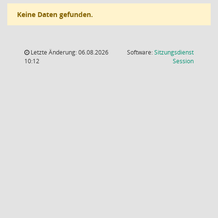
Keine Daten gefunden.
Letzte Änderung: 06.08.2026
Software:
Sitzungsdienst
(Wird in
10:12
Session