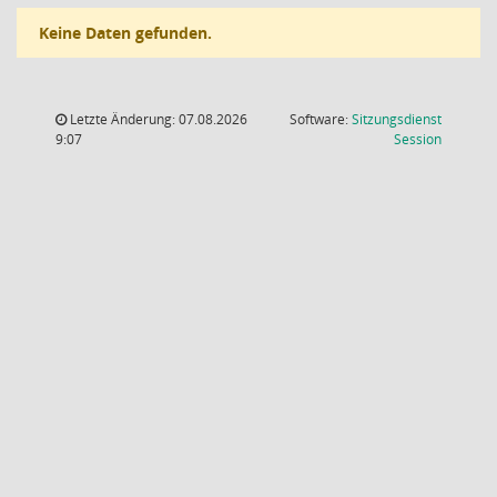
Keine Daten gefunden.
Letzte Änderung: 07.08.2026
Software:
Sitzungsdienst
(Wird in
9:07
Session