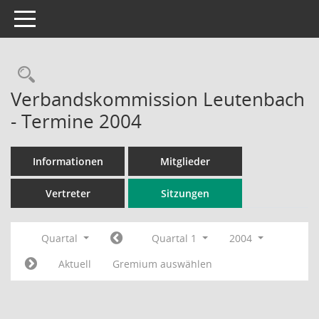
Toggle navigation
Rechercheauswahl
Verbandskommission Leutenbach
- Termine 2004
Informationen
Mitglieder
Vertreter
Sitzungen
Quartal
Quartal 1
2004
Aktuell
Gremium auswählen