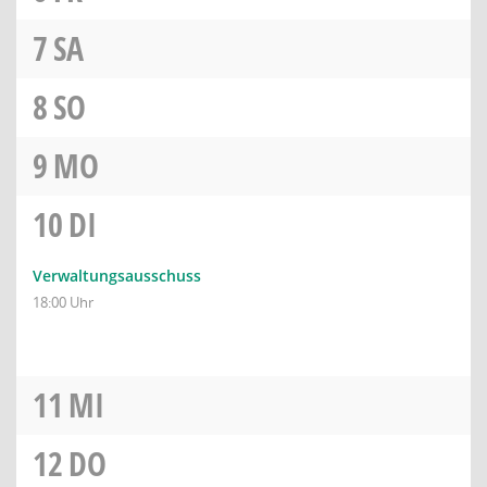
7
SA
8
SO
9
MO
10
DI
Verwaltungsausschuss
18:00 Uhr
11
MI
12
DO