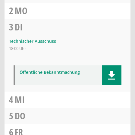
2
MO
3
DI
Technischer Ausschuss
18:00 Uhr
Öffentliche Bekanntmachung
4
MI
5
DO
6
FR