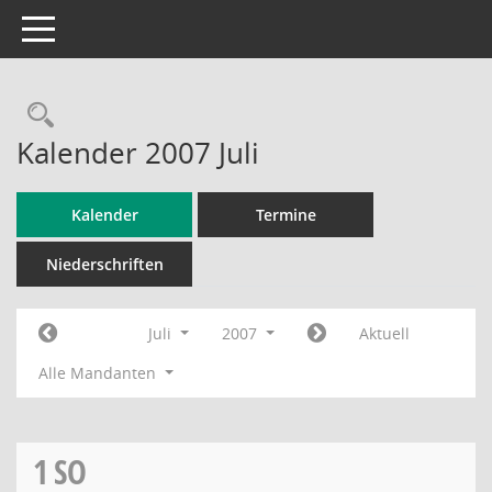
Toggle navigation
Rechercheauswahl
Kalender 2007 Juli
Kalender
Termine
Niederschriften
Juli
2007
Aktuell
Alle Mandanten
1
SO