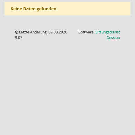
Keine Daten gefunden.
Letzte Änderung: 07.08.2026
Software:
Sitzungsdienst
(Wird in
9:07
Session