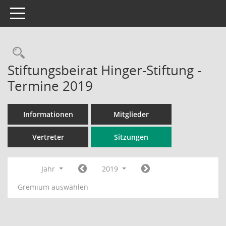
Toggle navigation
Rechercheauswahl
Stiftungsbeirat Hinger-Stiftung -
Termine 2019
Informationen
Mitglieder
Vertreter
Sitzungen
Jahr
2019
Gremium auswählen