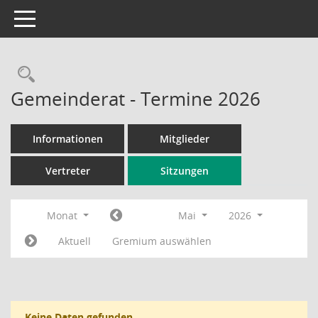
Toggle navigation
Rechercheauswahl
Gemeinderat - Termine 2026
Informationen
Mitglieder
Vertreter
Sitzungen
Monat
Mai
2026
Aktuell
Gremium auswählen
Keine Daten gefunden.