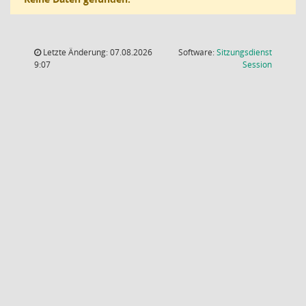
Letzte Änderung: 07.08.2026
Software:
Sitzungsdienst
(Wird in
9:07
Session