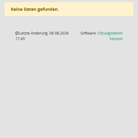
Keine Daten gefunden.
Letzte Änderung: 06.08.2026
Software:
Sitzungsdienst
(Wird in
17:45
Session