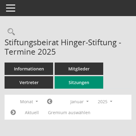
Toggle navigation
Rechercheauswahl
Stiftungsbeirat Hinger-Stiftung -
Termine 2025
Informationen
Mitglieder
Vertreter
Sitzungen
Monat
Januar
2025
Aktuell
Gremium auswählen