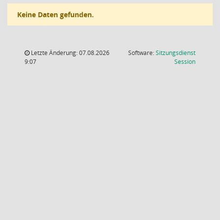
Keine Daten gefunden.
Letzte Änderung: 07.08.2026
Software:
Sitzungsdienst
(Wird in
9:07
Session