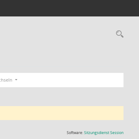
Rec
chseln
(Wird in
Software:
Sitzungsdienst
Session