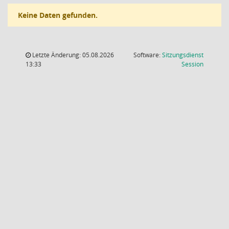
Keine Daten gefunden.
Letzte Änderung: 05.08.2026
Software:
Sitzungsdienst
(Wird in
13:33
Session