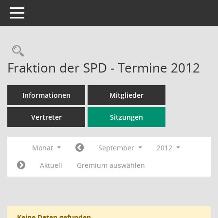
Toggle navigation
Rechercheauswahl
Fraktion der SPD - Termine 2012
Informationen
Mitglieder
Vertreter
Sitzungen
Monat
September
2012
Aktuell
Gremium auswählen
Keine Daten gefunden.