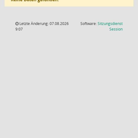
Letzte Änderung: 07.08.2026
Software:
Sitzungsdienst
(Wird in
9:07
Session