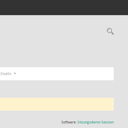
Rec
chseln
(Wird in
Software:
Sitzungsdienst
Session