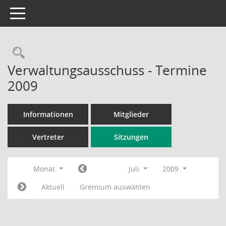
Toggle navigation
Rechercheauswahl
Verwaltungsausschuss - Termine
2009
Informationen
Mitglieder
Vertreter
Sitzungen
Monat
Juli
2009
Aktuell
Gremium auswählen