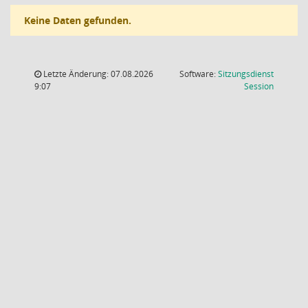
Keine Daten gefunden.
Letzte Änderung: 07.08.2026
Software:
Sitzungsdienst
(Wird in
9:07
Session