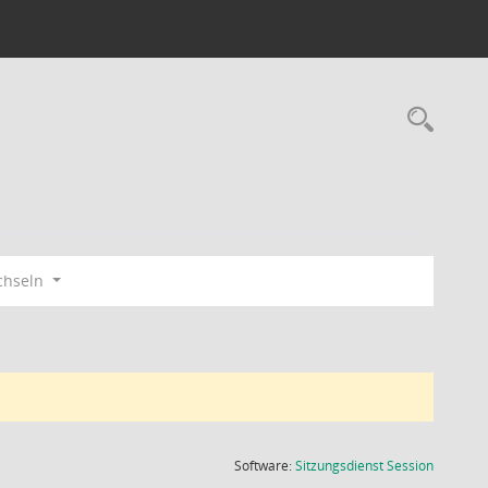
Rec
chseln
(Wird in
Software:
Sitzungsdienst
Session