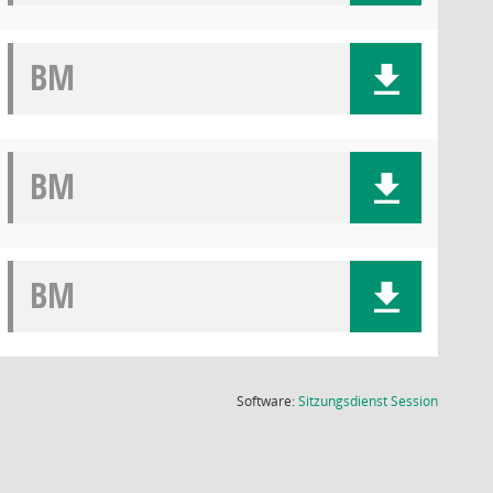
BM
BM
BM
(Wird in
Software:
Sitzungsdienst
Session