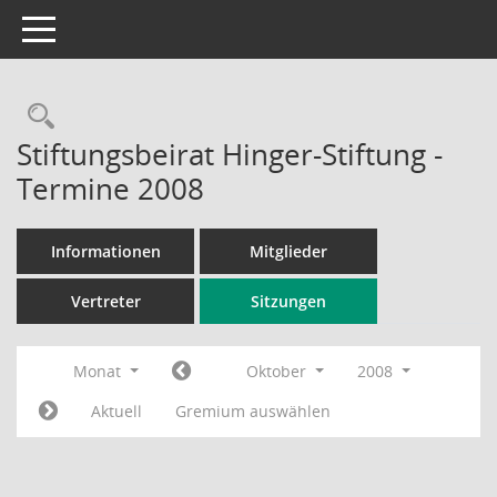
Toggle navigation
Rechercheauswahl
Stiftungsbeirat Hinger-Stiftung -
Termine 2008
Informationen
Mitglieder
Vertreter
Sitzungen
Monat
Oktober
2008
Aktuell
Gremium auswählen