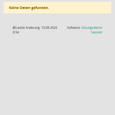
Keine Daten gefunden.
Letzte Änderung: 10.08.2026
Software:
Sitzungsdienst
(Wird in
8:54
Session