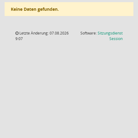
Keine Daten gefunden.
Letzte Änderung: 07.08.2026
Software:
Sitzungsdienst
(Wird in
9:07
Session