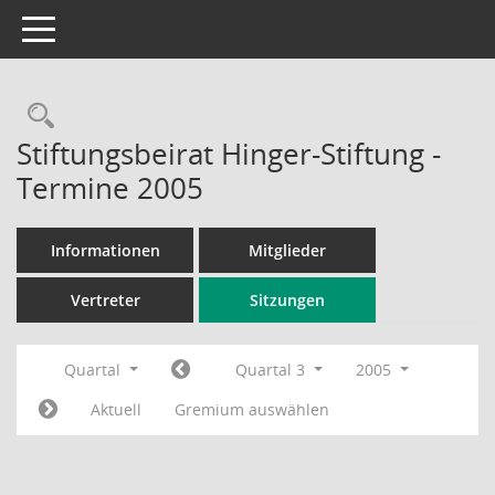
Toggle navigation
Rechercheauswahl
Stiftungsbeirat Hinger-Stiftung -
Termine 2005
Informationen
Mitglieder
Vertreter
Sitzungen
Quartal
Quartal 3
2005
Aktuell
Gremium auswählen