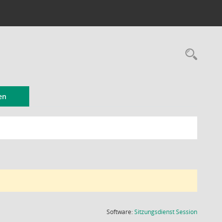
Rec
en
(Wird in
Software:
Sitzungsdienst
Session