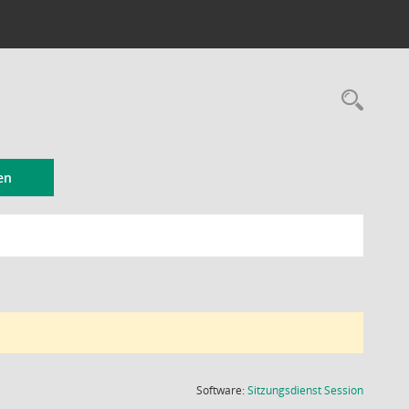
Rec
en
(Wird in
Software:
Sitzungsdienst
Session