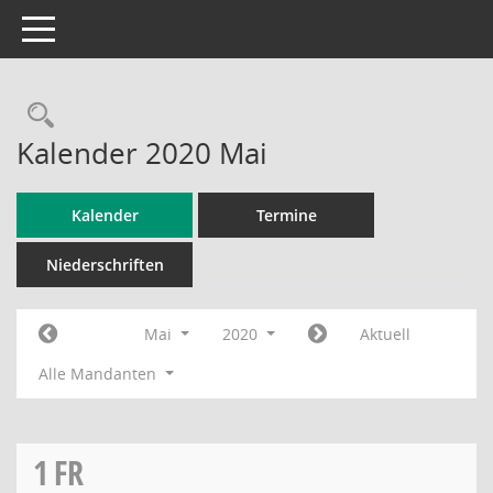
Toggle navigation
Rechercheauswahl
Kalender 2020 Mai
Kalender
Termine
Niederschriften
Mai
2020
Aktuell
Alle Mandanten
1
FR