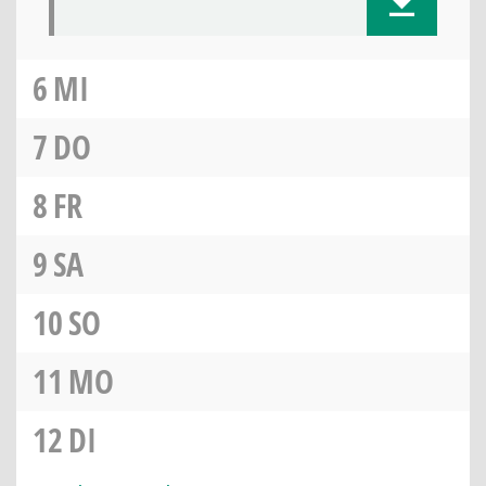
6
MI
7
DO
8
FR
9
SA
10
SO
11
MO
12
DI