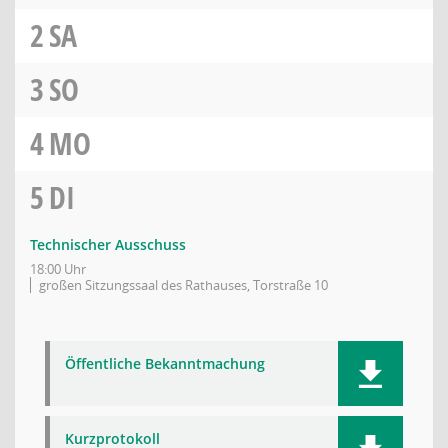
2
SA
3
SO
4
MO
5
DI
Technischer Ausschuss
18:00 Uhr
großen Sitzungssaal des Rathauses, Torstraße 10
Öffentliche Bekanntmachung
Kurzprotokoll