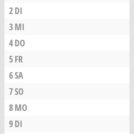
2
DI
3
MI
4
DO
5
FR
6
SA
7
SO
8
MO
9
DI