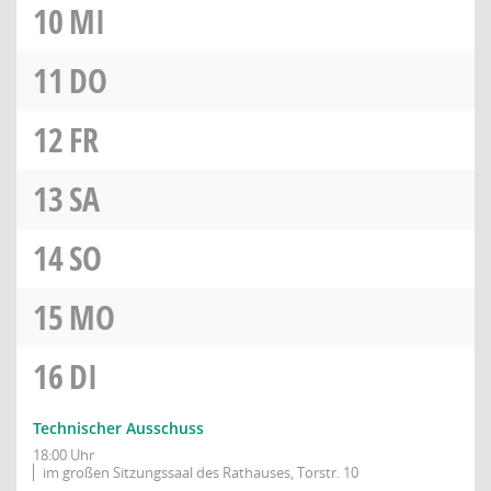
10
MI
11
DO
12
FR
13
SA
14
SO
15
MO
16
DI
Technischer Ausschuss
18:00 Uhr
im großen Sitzungssaal des Rathauses, Torstr. 10