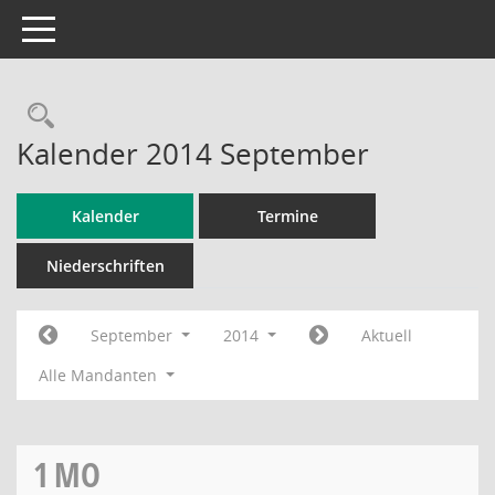
Toggle navigation
Rechercheauswahl
Kalender 2014 September
Kalender
Termine
Niederschriften
September
2014
Aktuell
Alle Mandanten
1
MO