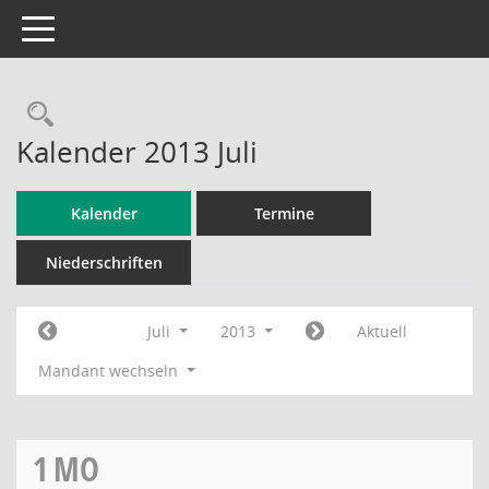
Toggle navigation
Rechercheauswahl
Kalender 2013 Juli
Kalender
Termine
Niederschriften
Juli
2013
Aktuell
Mandant wechseln
1
MO