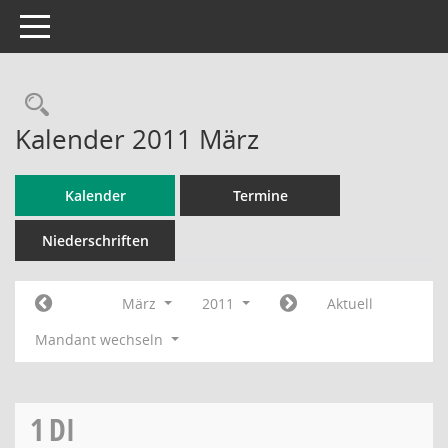
Toggle navigation
Rechercheauswahl
Kalender 2011 März
Kalender
Termine
Niederschriften
März
2011
Aktuell
Mandant wechseln
1
DI