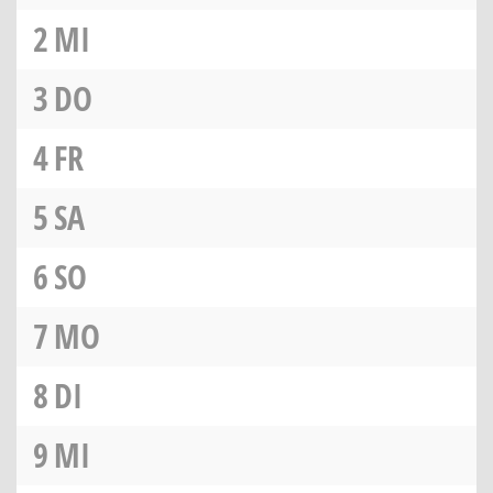
2
MI
3
DO
4
FR
5
SA
6
SO
7
MO
8
DI
9
MI