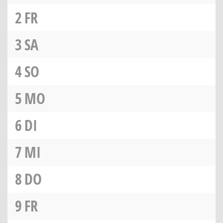
2
FR
3
SA
4
SO
5
MO
6
DI
7
MI
8
DO
9
FR