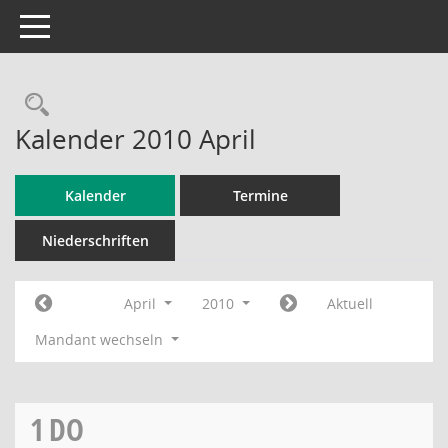
Toggle navigation
Rechercheauswahl
Kalender 2010 April
Kalender
Termine
Niederschriften
April
2010
Aktuell
Mandant wechseln
1
DO