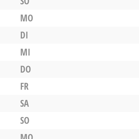
SO
MO
DI
MI
DO
FR
SA
SO
MO