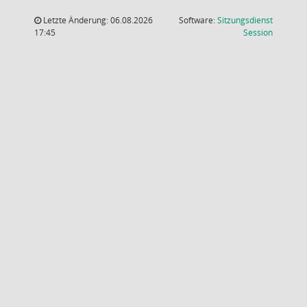
Letzte Änderung: 06.08.2026
Software:
Sitzungsdienst
(Wird in
17:45
Session