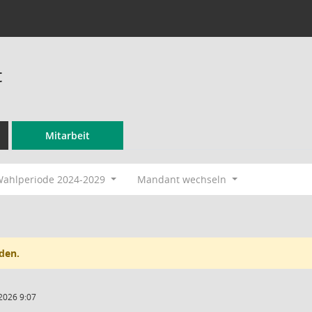
t
Mitarbeit
ahlperiode 2024-2029
Mandant wechseln
den.
2026 9:07