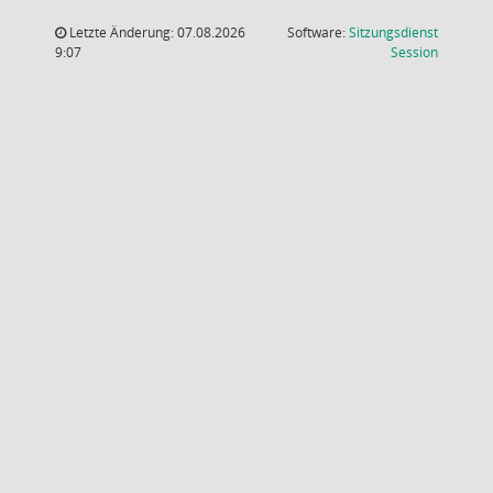
Letzte Änderung: 07.08.2026
Software:
Sitzungsdienst
(Wird in
9:07
Session