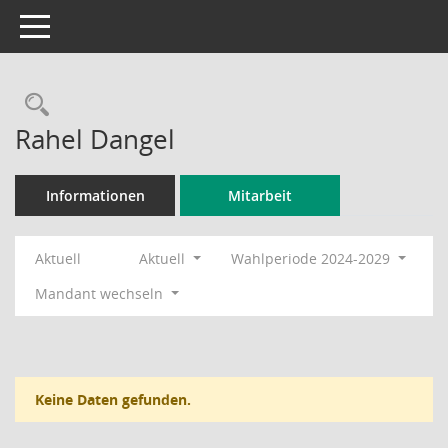
Toggle navigation
Rechercheauswahl
Rahel Dangel
Informationen
Mitarbeit
Aktuell
Aktuell
Wahlperiode 2024-2029
Mandant wechseln
Keine Daten gefunden.