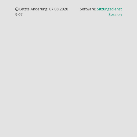
Letzte Änderung: 07.08.2026
Software:
Sitzungsdienst
(Wird in
9:07
Session