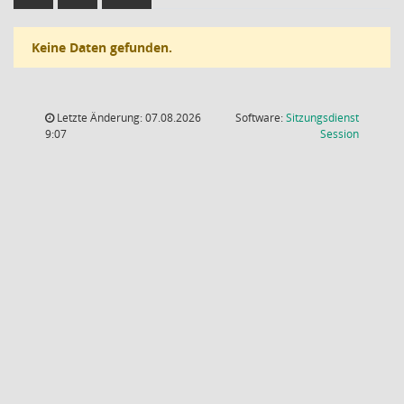
Keine Daten gefunden.
Letzte Änderung: 07.08.2026
Software:
Sitzungsdienst
(Wird in
9:07
Session