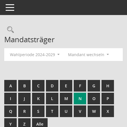
Toggle navigation
Rechercheauswahl
Mandatsträger
Wahlperiode 2024-2029
Mandant wechseln
A
B
C
D
E
F
G
H
I
J
K
L
M
N
O
P
Q
R
S
T
U
V
W
X
Y
Z
Alle