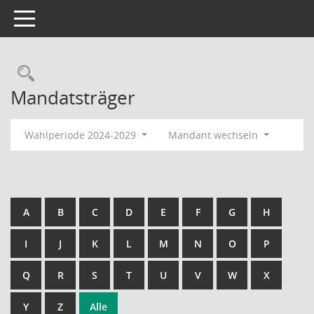
Toggle navigation
Rechercheauswahl
Mandatsträger
Wahlperiode 2024-2029
Mandant wechseln
A
B
C
D
E
F
G
H
I
J
K
L
M
N
O
P
Q
R
S
T
U
V
W
X
Y
Z
Alle