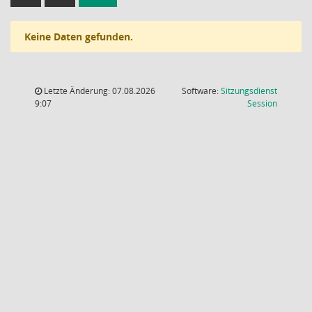
Keine Daten gefunden.
Letzte Änderung: 07.08.2026
Software:
Sitzungsdienst
(Wird in
9:07
Session